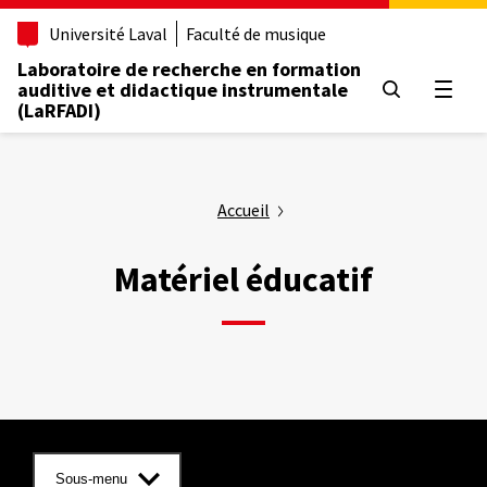
Aller
Université Laval
Faculté de musique
au
contenu
Laboratoire de recherche en formation
principal
auditive et didactique instrumentale
Ouvrir
(LaRFADI)
Accueil
Matériel éducatif
Sous-menu