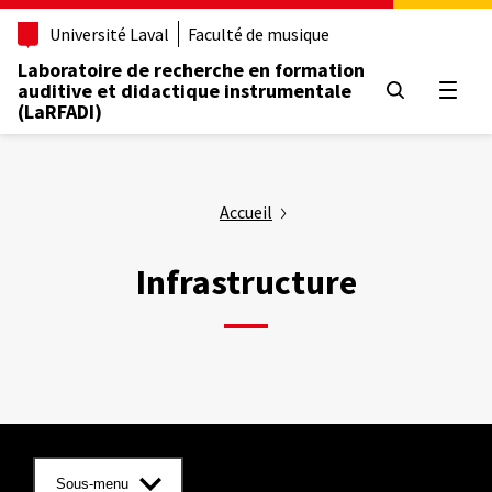
Aller
Université Laval
Faculté de musique
au
contenu
Laboratoire de recherche en formation
principal
auditive et didactique instrumentale
Ouvrir
(LaRFADI)
Accueil
Infrastructure
Sous-menu