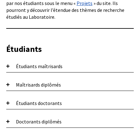
par nos étudiants sous le menu «
Projets
» du site. Ils
pourront y découvrir l’étendue des thèmes de recherche
étudiés au Laboratoire.
Étudiants
Étudiants maîtrisards
Maîtrisards diplômés
Andréanne Lacasse
Audrey-Anne Roberge
Marie Robitaille
Étudiants doctorants
Augustin Guillois
Benoît Bacon
Astrid Marin
Doctorants diplômés
Catherine Bouthillette
Carlos Diaz Miranda
Christiane Jean
Christian B. Poulin
Émilie Tremblay
Jean-Philippe Desprès