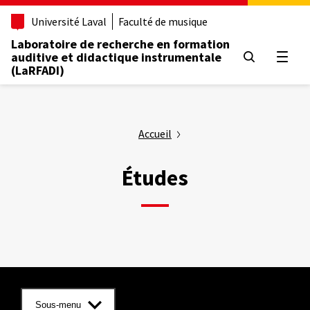
Aller
Université Laval
Faculté de musique
au
contenu
Laboratoire de recherche en formation
principal
auditive et didactique instrumentale
Ouvrir
(LaRFADI)
Accueil
Études
Sous-menu