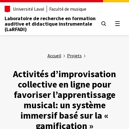
Aller
Université Laval
Faculté de musique
au
contenu
Laboratoire de recherche en formation
principal
auditive et didactique instrumentale
Ouvrir
(LaRFADI)
Accueil
Projets
Activités d’improvisation
collective en ligne pour
favoriser l’apprentissage
musical: un système
immersif basé sur la «
gamification »