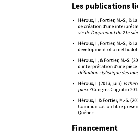
Les publications li
Héroux, I., Fortier, M.-S., 
de création d’une interpréta
vie de l’apprenant du 21e siè
Héroux, I., Fortier, M.-S., &
development of a methodol
Héroux, I., & Fortier, M.-S. 
d’interprétation d’une pièce
définition stylistique des mu
Héroux, I. (2013, juin).
Is ther
piece?
Congrès Cognitio 201
Héroux, I. & Fortier, M.-S. (2
Communication libre présenté
Québec.
Financement