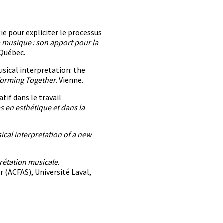
e pour expliciter le processus
a musique : son apport pour la
 Québec.
usical interpretation: the
rforming Together
. Vienne.
tif dans le travail
ps en esthétique et dans la
ical interpretation of a new
prétation musicale
.
 (ACFAS), Université Laval,