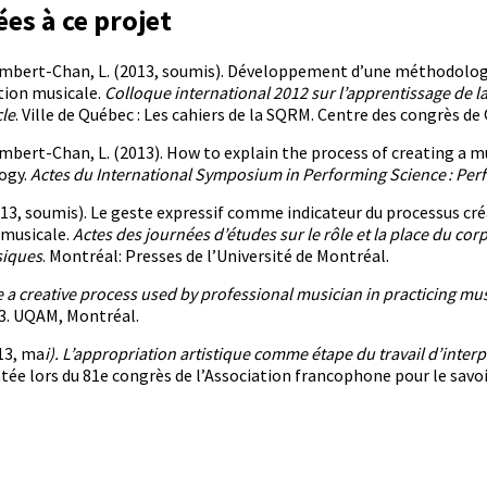
ées à ce projet
& Lambert-Chan, L. (2013, soumis). Développement d’une méthodologi
tion musicale.
Colloque international 2012 sur l’apprentissage de l
cle
. Ville de Québec : Les cahiers de la SQRM. Centre des congrès de
 Lambert-Chan, L. (2013). How to explain the process of creating a m
ogy.
Actes du International Symposium in Performing Science : Pe
(2013, soumis). Le geste expressif comme indicateur du processus créa
 musicale.
Actes des journées d’études sur le rôle et la place du cor
siques
. Montréal: Presses de l’Université de Montréal.
e a creative process used by professional musician in practicing mus
3. UQAM, Montréal.
013, ma
i). L’appropriation artistique comme étape du travail d’inter
e lors du 81e congrès de l’Association francophone pour le savoir