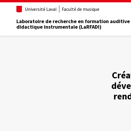
Aller
Université Laval
Faculté de musique
au
contenu
Laboratoire de recherche en formation auditive
principal
didactique instrumentale (LaRFADI)
Créa
déve
rend