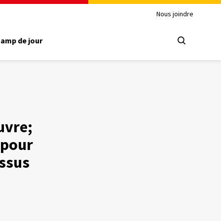
Nous joindre
amp de jour
uvre;
 pour
essus