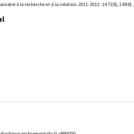
cière à la recherche et à la création. 2011-2012 : 14 723$, 1 693$.
al
didactique instrumentale (LaRFADI)