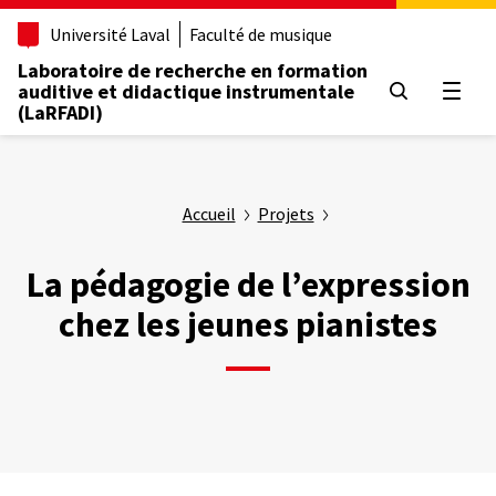
Aller
Université Laval
Faculté de musique
au
contenu
Laboratoire de recherche en formation
principal
auditive et didactique instrumentale
Ouvrir
(LaRFADI)
Accueil
Projets
La pédagogie de l’expression
chez les jeunes pianistes