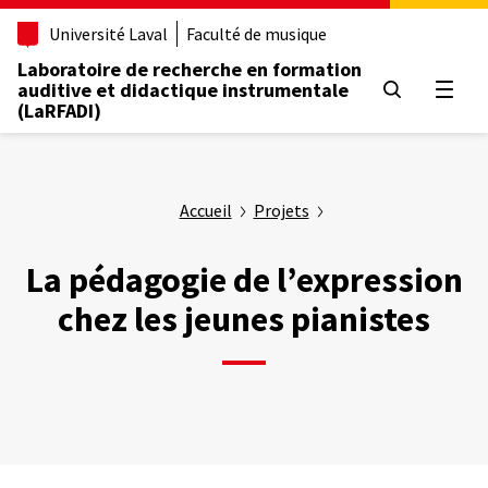
Aller
Université Laval
Faculté de musique
au
contenu
Laboratoire de recherche en formation
principal
auditive et didactique instrumentale
Ouvrir
(LaRFADI)
Accueil
Projets
La pédagogie de l’expression
chez les jeunes pianistes