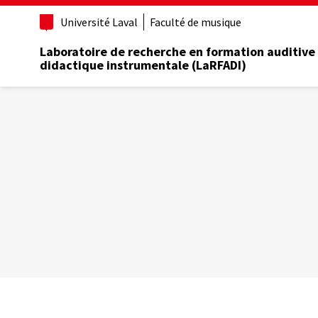
Aller
Université Laval
Faculté de musique
au
contenu
Laboratoire de recherche en formation auditive
principal
didactique instrumentale (LaRFADI)