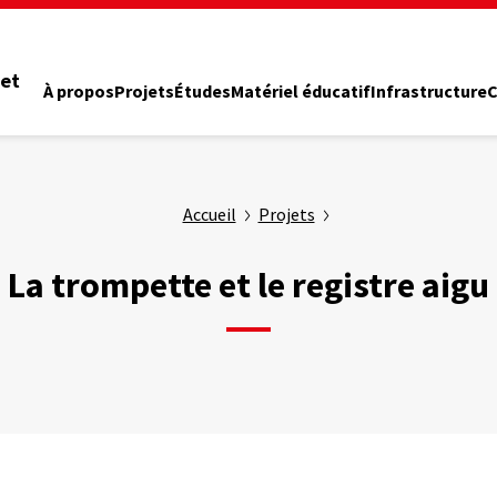
 et
À propos
Projets
Études
Matériel éducatif
Infrastructure
C
Accueil
Projets
La trompette et le registre aigu