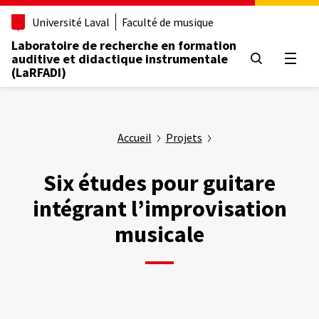
Aller
Université Laval
Faculté de musique
au
contenu
Laboratoire de recherche en formation
principal
auditive et didactique instrumentale
Ouvrir
(LaRFADI)
Accueil
Projets
Six études pour guitare
intégrant l’improvisation
musicale