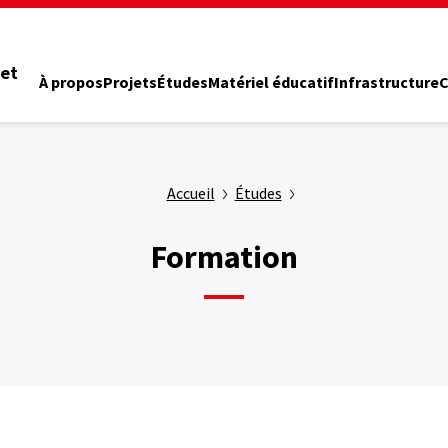
 et
À propos
Projets
Études
Matériel éducatif
Infrastructure
C
Accueil
Études
Formation