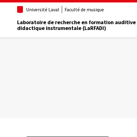
Aller
Université Laval
Faculté de musique
au
contenu
Laboratoire de recherche en formation auditive
principal
didactique instrumentale (LaRFADI)