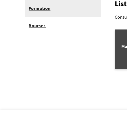
Lis
Formation
Consul
Bourses
lien
Ma