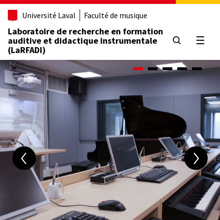
Aller
Université Laval
Faculté de musique
au
contenu
Laboratoire de recherche en formation
principal
auditive et didactique instrumentale
Ouvrir
(LaRFADI)