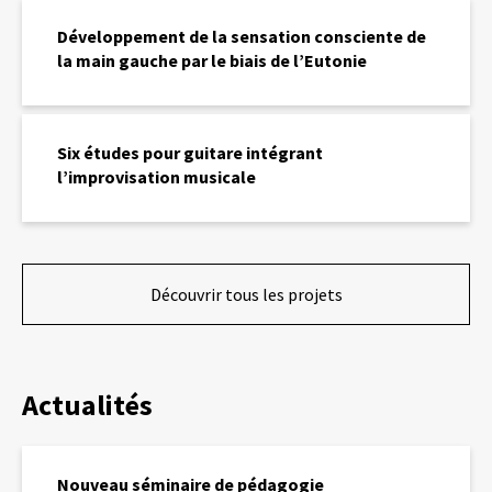
é
D
g
é
Développement de la sensation consciente de
r
v
la main gauche par le biais de l’Eutonie
a
e
t
l
i
o
S
o
p
i
Six études pour guitare intégrant
n
p
x
d
l’improvisation musicale
e
é
e
m
t
s
e
u
p
n
d
r
t
e
o
d
Découvrir tous les projets
s
f
e
p
i
l
o
l
a
u
s
s
r
d
Actualités
e
g
’
n
u
a
s
i
N
p
a
t
o
Nouveau séminaire de pédagogie
p
t