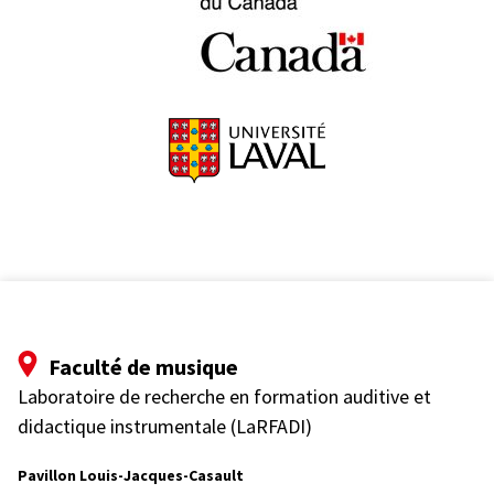
i
q
u
e
e
n
p
é
d
a
g
o
g
i
e
i
n
Faculté de musique
s
Laboratoire de recherche en formation auditive et
t
r
didactique instrumentale (LaRFADI)
u
m
Pavillon Louis-Jacques-Casault
e