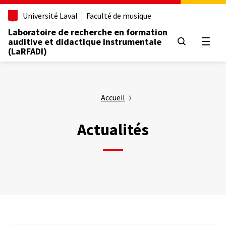
Aller
Université Laval
Faculté de musique
au
contenu
Laboratoire de recherche en formation
principal
auditive et didactique instrumentale
Ouvrir
(LaRFADI)
Accueil
Actualités