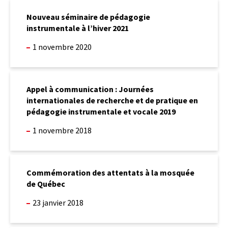
Nouveau
séminaire
Nouveau séminaire de pédagogie
de
instrumentale à l’hiver 2021
pédagogie
instrumentale
1 novembre 2020
à
l’hiver
2021
Appel
à
Appel à communication : Journées
communication
internationales de recherche et de pratique en
:
pédagogie instrumentale et vocale 2019
Journées
internationales
1 novembre 2018
de
recherche
et
Commémoration
de
des
Commémoration des attentats à la mosquée
pratique
attentats
de Québec
en
à
pédagogie
la
23 janvier 2018
instrumentale
mosquée
et
de