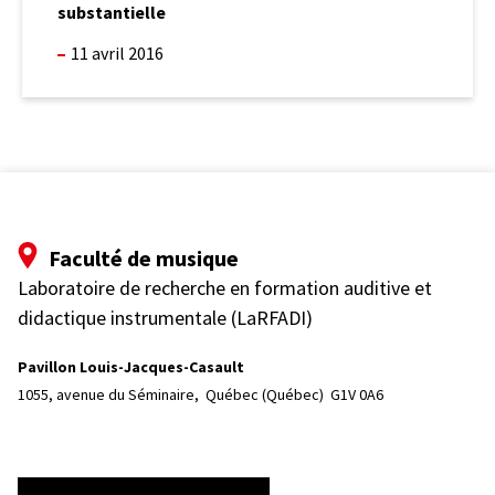
at
obtient
substantielle
UBTech
une subvention
»
substantielle
11 avril 2016
Faculté de musique
Laboratoire de recherche en formation auditive et
didactique instrumentale (LaRFADI)
Pavillon Louis-Jacques-Casault
1055, avenue du Séminaire, 
Québec (Québec)  G1V 0A6