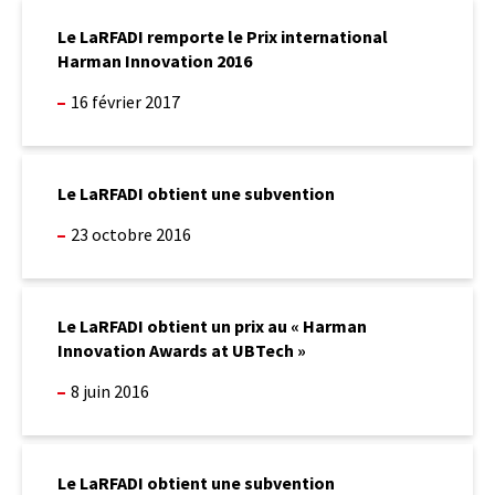
vocale
Québec
Le
2019
LaRFADI
Le LaRFADI remporte le Prix international
remporte
Harman Innovation 2016
le
Prix
16 février 2017
international
Harman
Innovation
Le
2016
LaRFADI
Le LaRFADI obtient une subvention
obtient
une
23 octobre 2016
subvention
Le
LaRFADI
Le LaRFADI obtient un prix au « Harman
obtient
Innovation Awards at UBTech »
un
prix
8 juin 2016
au «
Harman
Innovation
Le
Awards
LaRFADI
Le LaRFADI obtient une subvention